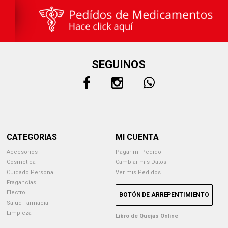
SEGUINOS
CATEGORIAS
MI CUENTA
Accesorios
Pagar mi Pedido
Cosmetica
Cambiar mis Datos
Cuidado Personal
Ver mis Pedidos
Fragancias
Electro
BOTÓN DE ARREPENTIMIENTO
Salud Farmacia
Limpieza
Libro de Quejas Online