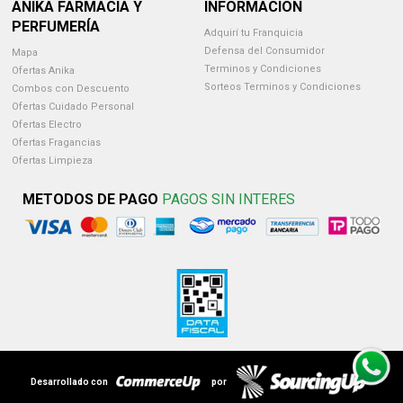
ANIKA FARMACIA Y
INFORMACION
PERFUMERÍA
Adquirí tu Franquicia
Defensa del Consumidor
Mapa
Terminos y Condiciones
Ofertas Anika
Sorteos Terminos y Condiciones
Combos con Descuento
Ofertas Cuidado Personal
Ofertas Electro
Ofertas Fragancias
Ofertas Limpieza
METODOS DE PAGO
PAGOS SIN INTERES
Desarrollado con
por