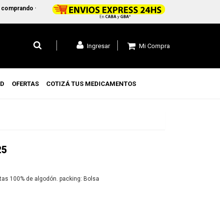
omprando +$45.000 en CABA y GBA1 y +$99.000 a todo el pais
Mi Compra
Ingresar
UD
OFERTAS
COTIZÁ TUS MEDICAMENTOS
25
Son suaves, absorbentes y seguros. Flexibles con puntas 100% de algodón. packing: Bolsa