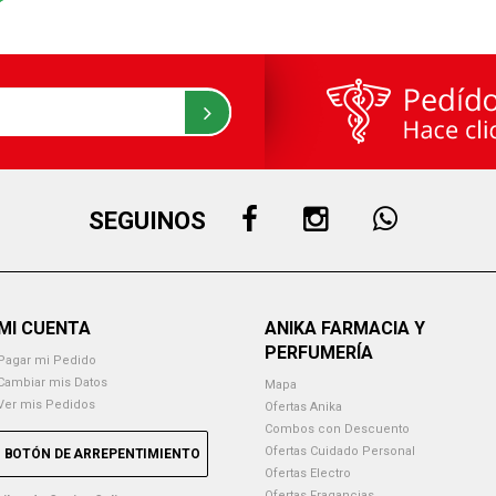
SEGUINOS
MI CUENTA
ANIKA FARMACIA Y
PERFUMERÍA
Pagar mi Pedido
Cambiar mis Datos
Mapa
Ver mis Pedidos
Ofertas Anika
Combos con Descuento
Ofertas Cuidado Personal
BOTÓN DE ARREPENTIMIENTO
Ofertas Electro
Ofertas Fragancias