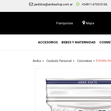
pedidos@anikashop.com.ar
+54911-6703-5106
Franquicias
Mapa
ACCESORIOS
BEBES Y MATERNIDAD
COSME
Anika
Cuidado Personal
Cotonetes
Estrella H