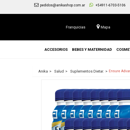
pedidos@anikashop.com.ar
+54911-6703-5106
Franquicias
Mapa
ACCESORIOS
BEBES Y MATERNIDAD
COSME
Anika
Salud
Suplementos Dietar.
Ensure Advan