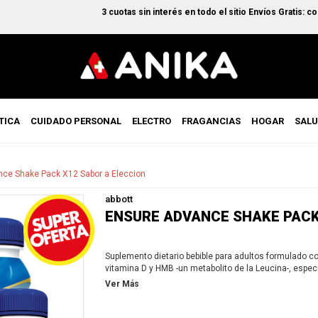
3 cuotas sin interés en todo el sitio Envíos Gratis: compra
TICA
CUIDADO PERSONAL
ELECTRO
FRAGANCIAS
HOGAR
SAL
ce Shake Pack X12 Sabor a Eleccion
abbott
ENSURE ADVANCE SHAKE PACK
Suplemento dietario bebible para adultos formulado co
vitamina D y HMB -un metabolito de la Leucina-, espec
y balanceada.
Ver Más