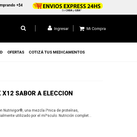
ndo +$45.000 en CABA y GBA1 y +$99.000 a todo el pais
Mi Compra
Ingresar
UD
OFERTAS
COTIZÁ TUS MEDICAMENTOS
 X12 SABOR A ELECCION
n Nutrivigor®, una mezcla íºnica de proteí­nas,
ialmente utilizado por el míºsculo. Nutrición completa