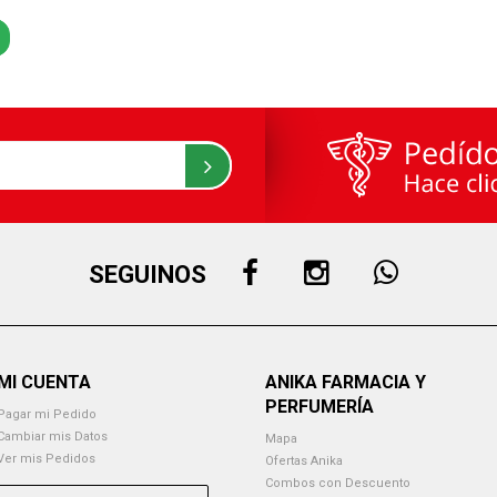
SEGUINOS
MI CUENTA
ANIKA FARMACIA Y
PERFUMERÍA
Pagar mi Pedido
Cambiar mis Datos
Mapa
Ver mis Pedidos
Ofertas Anika
Combos con Descuento