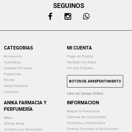
SEGUINOS
CATEGORIAS
MI CUENTA
Accesorios
Pagar mi Pedido
Cosmetica
Cambiar mis Datos
Cuidado Personal
Ver mis Pedidos
Fragancias
Electro
BOTÓN DE ARREPENTIMIENTO
Salud Farmacia
Limpieza
Libro de Quejas Online
ANIKA FARMACIA Y
INFORMACION
PERFUMERÍA
Adquirí tu Franquicia
Defensa del Consumidor
Mapa
Terminos y Condiciones
Ofertas Anika
Sorteos Terminos y Condiciones
Combos con Descuento