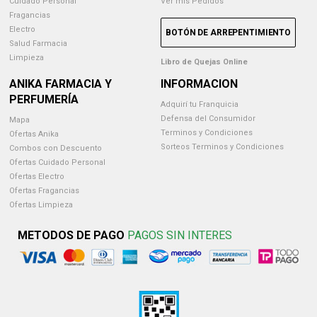
Cuidado Personal
Ver mis Pedidos
Fragancias
Electro
BOTÓN DE ARREPENTIMIENTO
Salud Farmacia
Limpieza
Libro de Quejas Online
ANIKA FARMACIA Y
INFORMACION
PERFUMERÍA
Adquirí tu Franquicia
Defensa del Consumidor
Mapa
Terminos y Condiciones
Ofertas Anika
Sorteos Terminos y Condiciones
Combos con Descuento
Ofertas Cuidado Personal
Ofertas Electro
Ofertas Fragancias
Ofertas Limpieza
METODOS DE PAGO
PAGOS SIN INTERES