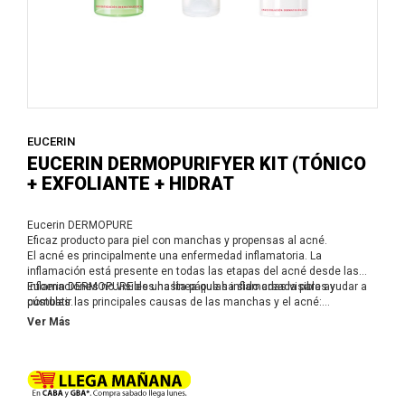
EUCERIN
EUCERIN DERMOPURIFYER KIT (TÓNICO
+ EXFOLIANTE + HIDRAT
Eucerin DERMOPURE
Eficaz producto para piel con manchas y propensas al acné.
El acné es principalmente una enfermedad inflamatoria. La
inflamación está presente en todas las etapas del acné desde las
inflamaciones no visibles hasta pápulas inflamadas visibles y
Eucerin DERMOPURE es una línea que ha sido creada para ayudar a
pústulas.
combatir las principales causas de las manchas y el acné:
-Exceso de producción de sebo, también conocida como seborrea
Ver Más
-Puntos negro y espinillas