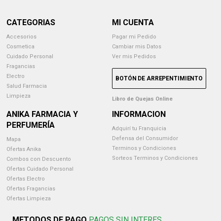
CATEGORIAS
MI CUENTA
Accesorios
Pagar mi Pedido
Cosmetica
Cambiar mis Datos
Cuidado Personal
Ver mis Pedidos
Fragancias
Electro
BOTÓN DE ARREPENTIMIENTO
Salud Farmacia
Limpieza
Libro de Quejas Online
ANIKA FARMACIA Y
INFORMACION
PERFUMERÍA
Adquirí tu Franquicia
Defensa del Consumidor
Mapa
Terminos y Condiciones
Ofertas Anika
Sorteos Terminos y Condiciones
Combos con Descuento
Ofertas Cuidado Personal
Ofertas Electro
Ofertas Fragancias
Ofertas Limpieza
METODOS DE PAGO
PAGOS SIN INTERES