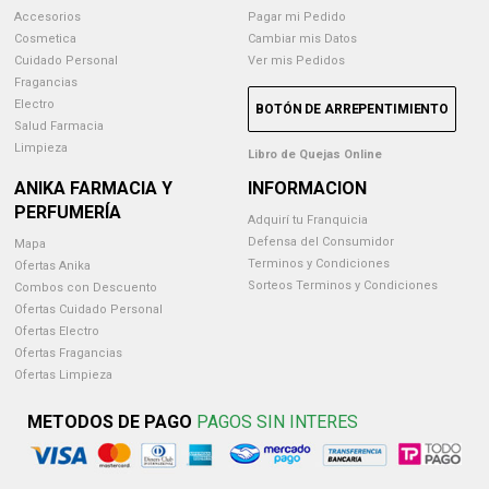
Accesorios
Pagar mi Pedido
Cosmetica
Cambiar mis Datos
Cuidado Personal
Ver mis Pedidos
Fragancias
Electro
BOTÓN DE ARREPENTIMIENTO
Salud Farmacia
Limpieza
Libro de Quejas Online
ANIKA FARMACIA Y
INFORMACION
PERFUMERÍA
Adquirí tu Franquicia
Defensa del Consumidor
Mapa
Terminos y Condiciones
Ofertas Anika
Sorteos Terminos y Condiciones
Combos con Descuento
Ofertas Cuidado Personal
Ofertas Electro
Ofertas Fragancias
Ofertas Limpieza
METODOS DE PAGO
PAGOS SIN INTERES