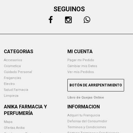
SEGUINOS
CATEGORIAS
MI CUENTA
Accesorios
Pagar mi Pedido
Cosmetica
Cambiar mis Datos
Cuidado Personal
Ver mis Pedidos
Fragancias
Electro
BOTÓN DE ARREPENTIMIENTO
Salud Farmacia
Limpieza
Libro de Quejas Online
ANIKA FARMACIA Y
INFORMACION
PERFUMERÍA
Adquirí tu Franquicia
Defensa del Consumidor
Mapa
Terminos y Condiciones
Ofertas Anika