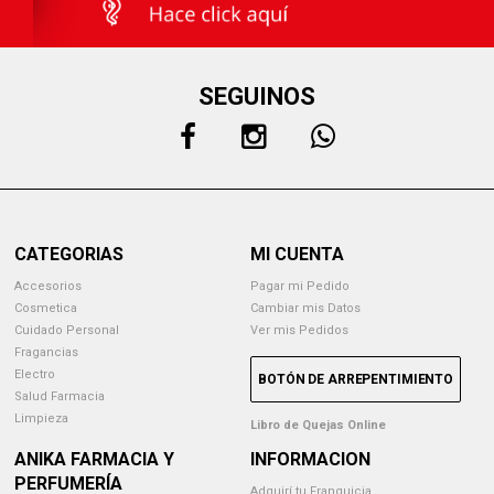
SEGUINOS
CATEGORIAS
MI CUENTA
Accesorios
Pagar mi Pedido
Cosmetica
Cambiar mis Datos
Cuidado Personal
Ver mis Pedidos
Fragancias
Electro
BOTÓN DE ARREPENTIMIENTO
Salud Farmacia
Limpieza
Libro de Quejas Online
ANIKA FARMACIA Y
INFORMACION
PERFUMERÍA
Adquirí tu Franquicia