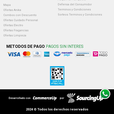
Defensa del Consumidor
Mapa
Terminos y Condiciones
Ofertas Anika
Sorteos Terminos y Condiciones
Combos con Descuento
Ofertas Cuidado Personal
Ofertas Electro
Ofertas Fragancias
Ofertas Limpieza
METODOS DE PAGO
PAGOS SIN INTERES
Desarrollado con
por
2024 © Todos los derechos reservados