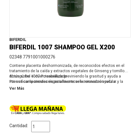
BIFERDIL
BIFERDIL 1007 SHAMPOO GEL X200
02348 7791001000276
Contiene placenta deshormonizada, de reconocidos efectos en el
tratamiento de la caída y extractos vegetales de Ginseng y tomillo.
Actúa sobre el cuero cabelludo previniendo la grasitud y ayuda a
Champú Gel 1007 Potencializado
intensificar la circulación para favorecer la renovación celular y la
Por sus componentes especialmente seleccionados ayuda a
correcta nutrición de los folículos.
reactivar el crecimiento de cabellos sanos. Contiene placenta
Ver Más
deshormonizada de reconocidos efectos en el tratamiento de la
caída, activos humectantes y extractos vegetales de ginseng y
tomillo que actúan sobre el cuero cabelludo, previniendo la grasitud y
ayudando a intensificar la circulación sanguínea local para favorecer
la renovación celular y la correcta nutrición de los folículos.
Cantidad: