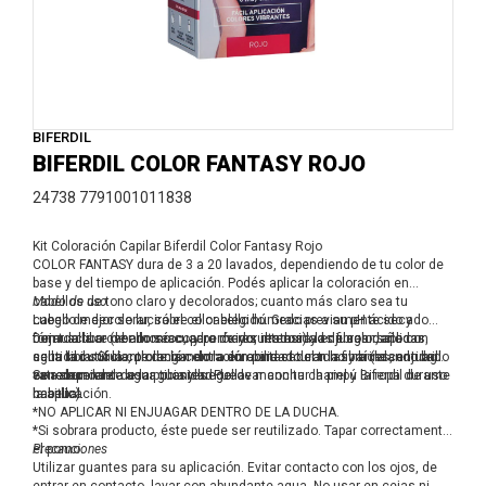
BIFERDIL
BIFERDIL COLOR FANTASY ROJO
24738 7791001011838
Kit Coloración Capilar Biferdil Color Fantasy Rojo
COLOR FANTASY dura de 3 a 20 lavados, dependiendo de tu color de
base y del tiempo de aplicación. Podés aplicar la coloración en
cabellos de tono claro y decolorados; cuanto más claro sea tu
Modo de uso
cabello mejor se lucirá el color elegido. Gracias a su pH ácido y
Luego de decolorar, sobre el cabello húmedo previamente secado
fórmula libre de amoníaco y peróxido, restaura las fibras dañadas,
con toalla o cabello seco, para mayor intensidad de color, aplicar
Dejar actuar (ver dorso cuadro de resultados) y enjuagar solo con
sella la cutícula, prolongando la durabilidad del tono y brindando brillo
cantidad suficiente de la coloración para saturar la fibra (la cantidad
agua tibia. Si la coloración entra en contacto con las raíces, enjuagar
extremo.
va a depender de la porosidad del
con abundante agua tibia y luego lavar con tu champú Biferdil de uso
Se recomienda usar guantes. Puede manchar la piel y la ropa durante
cabello).
habitual.
la aplicación.
*NO APLICAR NI ENJUAGAR DENTRO DE LA DUCHA.
*Si sobrara producto, éste puede ser reutilizado. Tapar correctamente
el pomo.
Precauciones
Utilizar guantes para su aplicación. Evitar contacto con los ojos, de