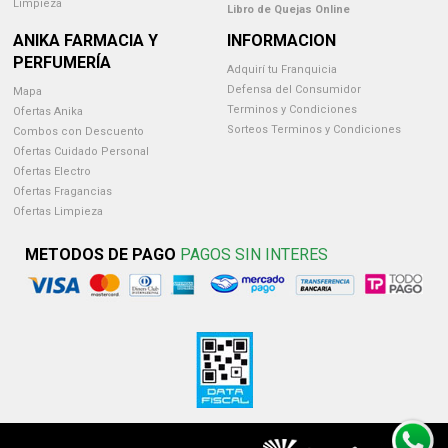
Limpieza
Libro de Quejas Online
ANIKA FARMACIA Y
INFORMACION
PERFUMERÍA
Adquirí tu Franquicia
Defensa del Consumidor
Mapa
Terminos y Condiciones
Ofertas Anika
Sorteos Terminos y Condiciones
Combos con Descuento
Ofertas Cuidado Personal
Ofertas Electro
Ofertas Fragancias
Ofertas Limpieza
METODOS DE PAGO
PAGOS SIN INTERES