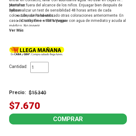
entrar en contacto, lavar con abundante agua. No usar en cejas ni
pestañas.
Mantener fuera del alcance de los niños. Enjuagar bien después de
Debe realizar un test de sensibilidad 48 horas antes de cada
aplicar.
coloración, aun si ha utilizado otras coloraciones anteriormente. En
Libre de Parabenos.
caso de irritación o ardor enjuague con agua de inmediato y acuda al
Cruelty Free – 100% Vegan.
médico. No ingerir.
Ver Más
Cantidad:
Precio:
$15.340
$7.670