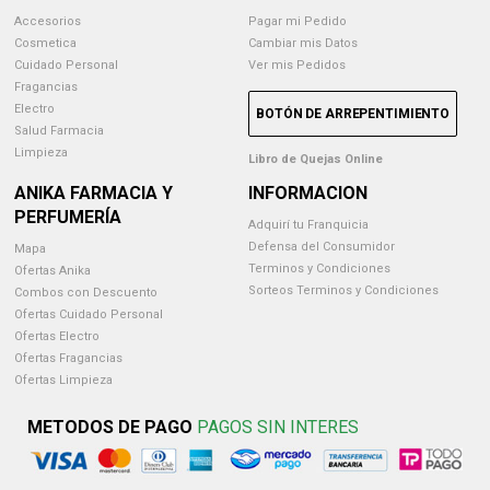
Accesorios
Pagar mi Pedido
Cosmetica
Cambiar mis Datos
Cuidado Personal
Ver mis Pedidos
Fragancias
Electro
BOTÓN DE ARREPENTIMIENTO
Salud Farmacia
Limpieza
Libro de Quejas Online
ANIKA FARMACIA Y
INFORMACION
PERFUMERÍA
Adquirí tu Franquicia
Defensa del Consumidor
Mapa
Terminos y Condiciones
Ofertas Anika
Sorteos Terminos y Condiciones
Combos con Descuento
Ofertas Cuidado Personal
Ofertas Electro
Ofertas Fragancias
Ofertas Limpieza
METODOS DE PAGO
PAGOS SIN INTERES