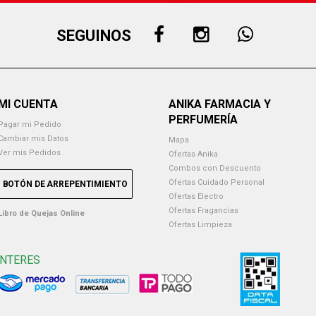
SEGUINOS
MI CUENTA
ANIKA FARMACIA Y
PERFUMERÍA
Pagar mi Pedido
Cambiar mis Datos
Mapa
Ver mis Pedidos
Ofertas Anika
Combos con Descuento
Ofertas Cuidado Personal
BOTÓN DE ARREPENTIMIENTO
Ofertas Electro
Ofertas Fragancias
Libro de Quejas Online
Ofertas Limpieza
INTERES