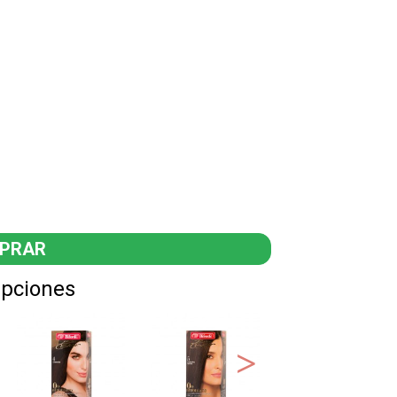
 Óleo de Argán (rico en vitamina E, omega 6 y ácidos
cada fibra capilar; y con Quinoa que aporta brillo y
 la coloración.
Opciones