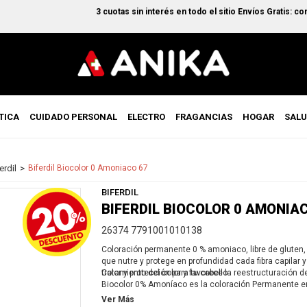
3 cuotas sin interés en todo el sitio Envíos Gratis: compra
TICA
CUIDADO PERSONAL
ELECTRO
FRAGANCIAS
HOGAR
SAL
erdil
Biferdil Biocolor 0 Amoniaco 67
BIFERDIL
BIFERDIL BIOCOLOR 0 AMONIA
26374 7791001010138
Coloración permanente 0 % amoniaco, libre de gluten, 
que nutre y protege en profundidad cada fibra capilar 
tratamiento del color y favorece la reestructuración de
Color y protección para tu cabello
Biocolor 0% Amoníaco es la coloración Permanente en
libre de gluten. Permite ser utilizada por personas c
Ver Más