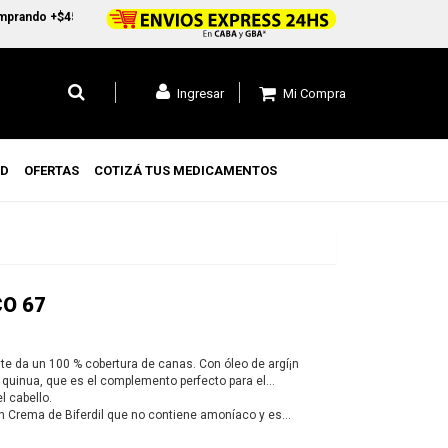
ndo +$45.000 en CABA y GBA1 y +$99.000 a todo el pais
Mi Compra
Ingresar
UD
OFERTAS
COTIZÁ TUS MEDICAMENTOS
CO 67
te da un 100 % cobertura de canas. Con óleo de argí¡n
y quinua, que es el complemento perfecto para el
l cabello.
 Crema de Biferdil que no contiene amoníaco y es
on sensibilidad a este compuesto químico y con