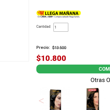
intolerancia a las glucoproteínas. Está formulada con
grasos esenciales), que nutre y protege en profundidad 
suavidad a los cabellos, prolongando la efectividad de
Cantidad:
Precio:
$13.500
$10.800
Otras 