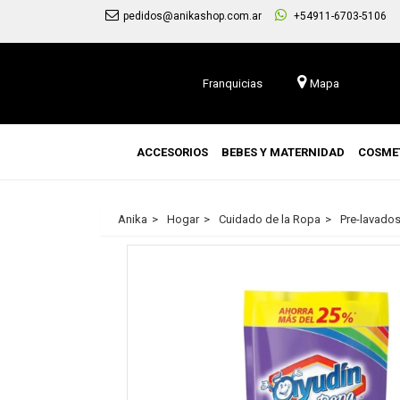
pedidos@anikashop.com.ar
+54911-6703-5106
Franquicias
Mapa
ACCESORIOS
BEBES Y MATERNIDAD
COSME
Anika
Hogar
Cuidado de la Ropa
Pre-lavado