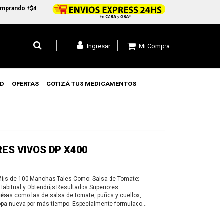
rando +$45.000 en CABA y GBA1 y +$99.000 a todo el pais
Mi Compra
Ingresar
UD
OFERTAS
COTIZÁ TUS MEDICAMENTOS
ES VIVOS DP X400
í¡s de 100 Manchas Tales Como: Salsa de Tomate;
 Habitual y Obtendrí¡s Resultados Superiores.
res.
has como las de salsa de tomate, puños y cuellos,
 ropa nueva por más tiempo. Especialmente formulado