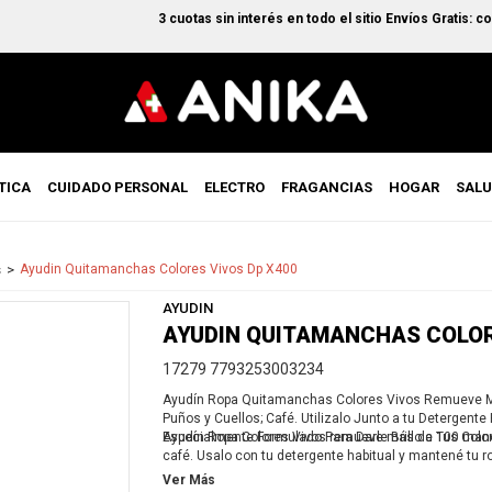
3 cuotas sin interés en todo el sitio Envíos Gratis: comp
TICA
CUIDADO PERSONAL
ELECTRO
FRAGANCIAS
HOGAR
SAL
s
Ayudin Quitamanchas Colores Vivos Dp X400
AYUDIN
AYUDIN QUITAMANCHAS COLOR
17279 7793253003234
Ayudín Ropa Quitamanchas Colores Vivos Remueve M
Puños y Cuellos; Café. Utilizalo Junto a tu Detergente
Especialmente Formulado Para Darle Brillo a Tus Colo
Ayudín Ropa Colores Vivos remueve más de 100 manc
café. Usalo con tu detergente habitual y mantené tu
para darle brillo a tus colores.
Ver Más