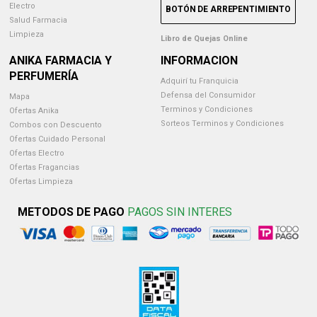
Electro
BOTÓN DE ARREPENTIMIENTO
Salud Farmacia
Limpieza
Libro de Quejas Online
ANIKA FARMACIA Y
INFORMACION
PERFUMERÍA
Adquirí tu Franquicia
Defensa del Consumidor
Mapa
Terminos y Condiciones
Ofertas Anika
Sorteos Terminos y Condiciones
Combos con Descuento
Ofertas Cuidado Personal
Ofertas Electro
Ofertas Fragancias
Ofertas Limpieza
METODOS DE PAGO
PAGOS SIN INTERES