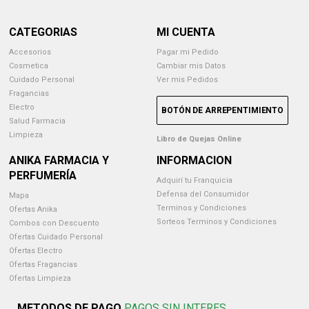
CATEGORIAS
MI CUENTA
Accesorios
Pagar mi Pedido
Cosmetica
Cambiar mis Datos
Cuidado Personal
Ver mis Pedidos
Fragancias
Electro
BOTÓN DE ARREPENTIMIENTO
Salud Farmacia
Limpieza
Libro de Quejas Online
ANIKA FARMACIA Y
INFORMACION
PERFUMERÍA
Adquirí tu Franquicia
Defensa del Consumidor
Mapa
Terminos y Condiciones
Ofertas Anika
Sorteos Terminos y Condiciones
Combos con Descuento
Ofertas Cuidado Personal
Ofertas Electro
Ofertas Fragancias
Ofertas Limpieza
METODOS DE PAGO
PAGOS SIN INTERES