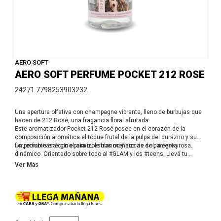
AERO SOFT
AERO SOFT PERFUME POCKET 212 ROSE
24271 7798253903232
Una apertura olfativa con champagne vibrante, lleno de burbujas que
hacen de 212 Rosé, una fragancia floral afrutada.
Este aromatizador Pocket 212 Rosé posee en el corazón de la
composición aromática el toque frutal de la pulpa del durazno y su
flor, combinada con el almizcle blanco y pizcas de pimienta rosa.
Un perfume enérgico para nuestras mañana de sol, alegre y
dinámico. Orientado sobre todo al #GLAM y los #teens.
Llevá tu
aromatizador Pocket 212 Rosé Aero Soft a todos lados en tus
Ver Más
bolsillos, mochilas o carteras.